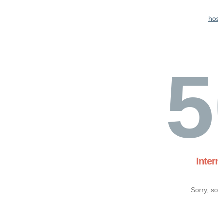
ho
5
Inter
Sorry, s